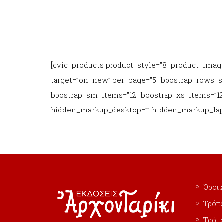
[ovic_products product_style=”8″ product_im
target=”on_new” per_page=”5″ boostrap_rows_s
boostrap_sm_items=”12″ boostrap_xs_items=”1
hidden_markup_desktop=”” hidden_markup_lapt
Όροι 
Τρόπ
Τρόπ