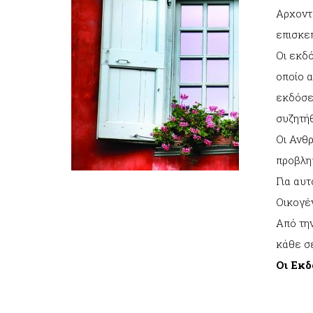
Αρχοντα
επισκε
Οι εκδό
οποίο 
εκδόσει
συζητήθ
Οι Ανθρ
προβλημ
Για αυ
Οικογέ
Από την
κάθε σε
Oι Εκ