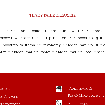
ΤΕΛΕΥΤΑΙΕΣ ΕΚΔΟΣΕΙΣ
age_size=”custom” product_custom_thumb_width=”250″ produ
pace=”rows-space-0″ boostrap_bg_items=”15″ boostrap_lg_it
2″ boostrap_ts_items=”12″ taxonomy=”” hidden_markup_01=””
op=”” hidden_markup_tablet=”” hidden_markup_ipad=”” hid
: Λυκούργου 12
χρήσης
183 45 Μοσχάτο, Αθήν
οι πληρωμής
: 210 9310605
οι αποστολής