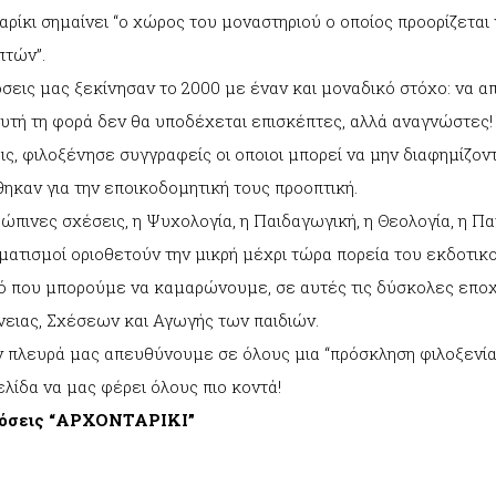
ρίκι σημαίνει “ο χώρος του μοναστηριού ο οποίος προορίζεται 
πτών”.
σεις μας ξεκίνησαν το 2000 με έναν και μοναδικό στόχο: να α
αυτή τη φορά δεν θα υποδέχεται επισκέπτες, αλλά αναγνώστες
ς, φιλοξένησε συγγραφείς οι οποιοι μπορεί να μην διαφημίζον
ηκαν για την εποικοδομητική τους προοπτική.
ώπινες σχέσεις, η Ψυχολογία, η Παιδαγωγική, η Θεολογία, η Πα
ατισμοί οριοθετούν την μικρή μέχρι τώρα πορεία του εκδοτικο
τό που μπορούμε να καμαρώνουμε, σε αυτές τις δύσκολες εποχέ
νειας, Σχέσεων και Αγωγής των παιδιών.
 πλευρά μας απευθύνουμε σε όλους μια “πρόσκληση φιλοξενίας 
λίδα να μας φέρει όλους πιο κοντά!
δόσεις “ΑΡΧΟΝΤΑΡΙΚΙ”