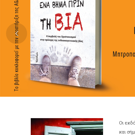
Οι εκδ
και σή