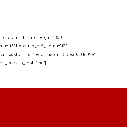
ct_custom_thumb_height=”350″
ems=”15″ boostrap_md_items=”12″
 ovic_custom_id=”ovic_custom_5f0ea0b04c99e”
den_markup_mobile=””]
α