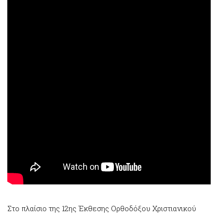
Στο πλαίσιο της 12ης Έκθεσης Ορθοδόξου Χριστιανικού