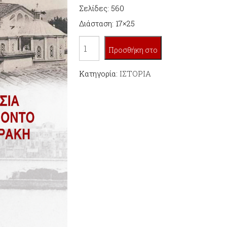
Σελίδες: 560
Διάσταση: 17×25
Η
Προσθήκη στο
ΟΡΘΟΔΟΞΗ
ΕΚΚΛΗΣΙΑ
Κατηγορία:
ΙΣΤΟΡΙΑ
καλάθι
ΣΤΗ
ΜΙΚΡΑ
ΑΣΙΑ,
ΤΟΝ
ΠΟΝΤΟ
ΚΑΙ
ΤΗΝ
ΑΝΑΤΟΛΙΚΗ
ΘΡΑΚΗ
ποσότητα