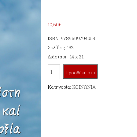
10,60
€
ISBN: 9789609794053
Σελίδες: 132
Διάσταση: 14 x 21
ΜΕ
Προσθήκη στο
ΠΙΣΤΗ
ΚΑΙ
Κατηγορία:
ΚΟΙΝΩΝΙΑ
καλάθι
ΑΙΣΙΟΔΟΞΙΑ
ποσότητα