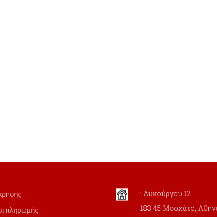
: Λυκούργου 12
χρήσης
183 45 Μοσχάτο, Αθήν
οι πληρωμής