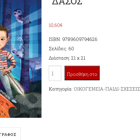
ΔΑΣΟΣ
10,60
€
ISBN: 9789609794626
Σελίδες: 60
Διάσταση: 21 x 21
Ο
Προσθήκη στο
ΔΡΑΚΟΣ
ΣΑΝΛΟΥΜΙΕΡ
Κατηγορία:
ΟΙΚΟΓΕΝΕΙΑ-ΠΑΙΔΙ-ΣΧΕΣΕΙΣ
καλάθι
ΚΑΙ
ΤΟ
ΑΦΩΤΟ
ΔΑΣΟΣ
ΓΡΑΦΟΣ
ποσότητα