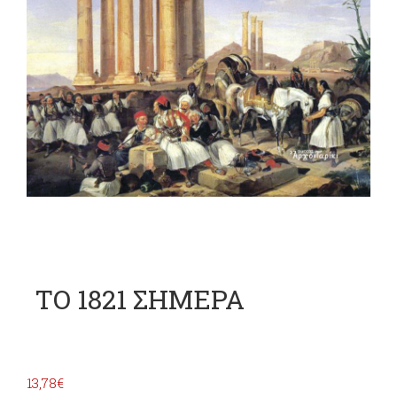
ΤΟ 1821 ΣΗΜΕΡΑ
13,78
€