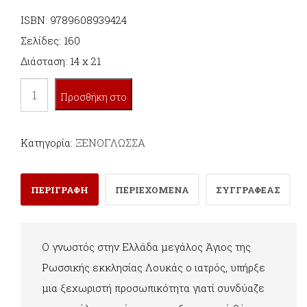
ISBN: 9789608939424
Σελίδες: 160
Διάσταση: 14 x 21
L'
Προσθήκη στο
ARCHEVEQUE
LUCAS
καλάθι
Κατηγορία:
ΞΕΝΟΓΛΩΣΣΑ
ποσότητα
ΠΕΡΙΓΡΑΦΗ
ΠΕΡΙΕΧΟΜΕΝΑ
ΣΥΓΓΡΑΦΕΑΣ
Ο γνωστός στην Ελλάδα μεγάλος Άγιος της
Ρωσσικής εκκλησίας Λουκάς ο ιατρός, υπήρξε
μια ξεχωριστή προσωπικότητα γιατί συνδύαζε