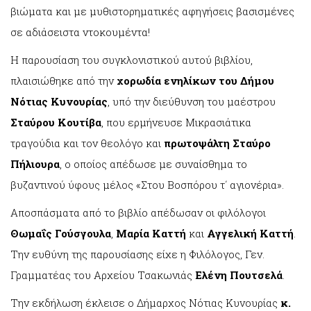
βιώματα και με μυθιστορηματικές αφηγήσεις βασισμένες
σε αδιάσειστα ντοκουμέντα!
Η παρουσίαση του συγκλονιστικού αυτού βιβλίου,
πλαισιώθηκε από την
χορωδία ενηλίκων του Δήμου
Νότιας Κυνουρίας
, υπό την διεύθυνση του μαέστρου
Σταύρου Κουτίβα
, που ερμήνευσε Μικρασιάτικα
τραγούδια και τον θεολόγο και
πρωτοψάλτη Σταύρο
Πήλιουρα
, ο οποίος απέδωσε με συναίσθημα το
βυζαντινού ύφους μέλος «Στου Βοσπόρου τ΄ αγιονέρια».
Αποσπάσματα από το βιβλίο απέδωσαν οι φιλόλογοι
Θωμαΐς Γούσγουλα
,
Μαρία Καττή
και
Αγγελική Καττή
.
Την ευθύνη της παρουσίασης είχε η Φιλόλογος, Γεν.
Γραμματέας του Αρχείου Τσακωνιάς
Ελένη Πουτσελά
.
Την εκδήλωση έκλεισε ο Δήμαρχος Νότιας Κυνουρίας
κ.