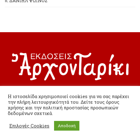
π. ΔΑΝΙΗΛ ΨΩΪΝΟΣ
Η ιστοσελίδα χρησιμοποιεί cookies για να σας παρέχει
(Στις τιμές συμπεριλαμβάνεται ΦΠΑ 6%)
την πλήρη λειτουργικότητά του. Δείτε τους όρους
χρήσης και την πολιτική προστασίας προσωπικών
Όροι χρήσης
δεδομένων σχετικά.
Τρόποι πληρωμής
Επιλογές Cookies
Αποδοχή
Τρόποι αποστολής