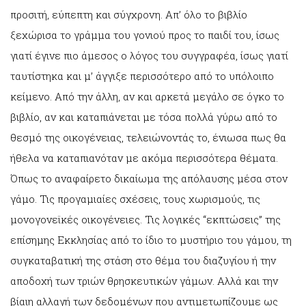
προσιτή, εύπεπτη και σύγχρονη. Απ’ όλο το βιβλίο
ξεχώρισα το γράμμα του γονιού προς το παιδί του, ίσως
γιατί έγινε πιο άμεσος ο λόγος του συγγραφέα, ίσως γιατί
ταυτίστηκα και μ’ άγγιξε περισσότερο από το υπόλοιπο
κείμενο. Από την άλλη, αν και αρκετά μεγάλο σε όγκο το
βιβλίο, αν και καταπιάνεται με τόσα πολλά γύρω από το
θεσμό της οικογένειας, τελειώνοντάς το, ένιωσα πως θα
ήθελα να καταπιανόταν με ακόμα περισσότερα θέματα.
Όπως το αναφαίρετο δικαίωμα της απόλαυσης μέσα στον
γάμο. Τις προγαμιαίες σχέσεις, τους χωρισμούς, τις
μονογονεϊκές οικογένειες. Τις λογικές “εκπτώσεις” της
επίσημης Εκκλησίας από το ίδιο το μυστήριο του γάμου, τη
συγκαταβατική της στάση στο θέμα του διαζυγίου ή την
αποδοχή των τριών θρησκευτικών γάμων. Αλλά και την
βίαιη αλλαγή των δεδομένων που αντιμετωπίζουμε ως