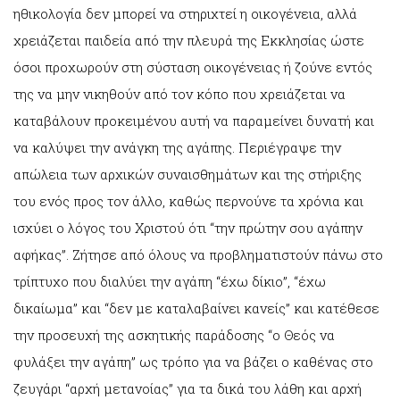
ηθικολογία δεν μπορεί να στηριχτεί η οικογένεια, αλλά
χρειάζεται παιδεία από την πλευρά της Εκκλησίας ώστε
όσοι προχωρούν στη σύσταση οικογένειας ή ζούνε εντός
της να μην νικηθούν από τον κόπο που χρειάζεται να
καταβάλουν προκειμένου αυτή να παραμείνει δυνατή και
να καλύψει την ανάγκη της αγάπης. Περιέγραψε την
απώλεια των αρχικών συναισθημάτων και της στήριξης
του ενός προς τον άλλο, καθώς περνούνε τα χρόνια και
ισχύει ο λόγος του Χριστού ότι “την πρώτην σου αγάπην
αφήκας”. Ζήτησε από όλους να προβληματιστούν πάνω στο
τρίπτυχο που διαλύει την αγάπη “έχω δίκιο”, “έχω
δικαίωμα” και “δεν με καταλαβαίνει κανείς” και κατέθεσε
την προσευχή της ασκητικής παράδοσης “ο Θεός να
φυλάξει την αγάπη” ως τρόπο για να βάζει ο καθένας στο
ζευγάρι “αρχή μετανοίας” για τα δικά του λάθη και αρχή