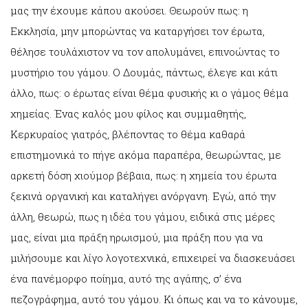
μας την έχουμε κάπου ακούσει. Θεωρούν πως: η
Εκκλησία, μην μπορώντας να καταργήσει τον έρωτα,
θέλησε τουλάχιστον να τον απολυμάνει, επινοώντας το
μυστήριο του γάμου. Ο Δουμάς, πάντως, έλεγε και κάτι
άλλο, πως: ο έρωτας είναι θέμα φυσικής κι ο γάμος θέμα
χημείας. Ένας καλός μου φίλος και συμμαθητής,
Κερκυραίος γιατρός, βλέποντας το θέμα καθαρά
επιστημονικά το πήγε ακόμα παραπέρα, θεωρώντας, με
αρκετή δόση χιούμορ βέβαια, πως: η χημεία του έρωτα
ξεκινά οργανική και καταλήγει ανόργανη. Εγώ, από την
άλλη, θεωρώ, πως η ιδέα του γάμου, ειδικά στις μέρες
μας, είναι μια πράξη ηρωισμού, μια πράξη που για να
μιλήσουμε και λίγο λογοτεχνικά, επιχειρεί να διασκευάσει
ένα πανέμορφο ποίημα, αυτό της αγάπης, σ’ ένα
πεζογράφημα, αυτό του γάμου. Κι όπως και να το κάνουμε,