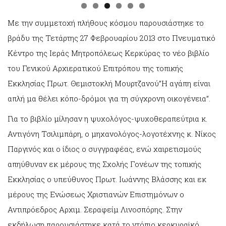
Με την συμμετοχή πλήθους κόσμου παρουσιάστηκε το
βράδυ της Τετάρτης 27 Φεβρουαρίου 2013 στο Πνευματικό
Κέντρο της Ιεράς Μητροπόλεως Κερκύρας το νέο βιβλίο
του Γενικού Αρχιερατικού Επιτρόπου της τοπικής
Εκκλησίας Πρωτ. Θεμιστοκλή Μουρτζανού”Η αγάπη είναι
απλή μα θέλει κόπο-δρόμοι για τη σύγχρονη οικογένεια”.
Για το βιβλίο μίλησαν η ψυχολόγος-ψυχοθεραπεύτρια κ.
Αντιγόνη Τσιλιμπάρη, ο μηχανολόγος-λογοτέχνης κ. Νίκος
Παργινός και ο ίδιος ο συγγραφέας, ενώ χαιρετισμούς
απηύθυναν εκ μέρους της Σχολής Γονέων της τοπικής
Εκκλησίας ο υπεύθυνος Πρωτ. Ιωάννης Βλάσσης και εκ
μέρους της Ενώσεως Χριστιανών Επιστημόνων ο
Αντιπρόεδρος Αρχιμ. Σεραφείμ Λινοσπόρης. Στην
εκδήλωση παρουσιάστηκε κατά το ντόπιο κερκυραϊκό