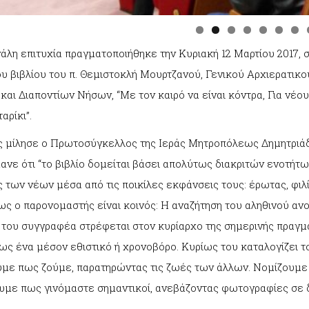
άλη επιτυχία πραγματοποιήθηκε την Κυριακή 12 Μαρτίου 2017, 
ου βιβλίου του π. Θεμιστοκλή Μουρτζανού, Γενικού Αρχιερατικ
αι Διαποντίων Νήσων, “Με τον καιρό να είναι κόντρα, Για νέους
αρίκι”.
 μίλησε ο Πρωτοσύγκελλος της Ιεράς Μητροπόλεως Δημητριάδ
νε ότι “το βιβλίο δομείται βάσει απολύτως διακριτών ενοτήτων
 των νέων μέσα από τις ποικίλες εκφάνσεις τους: έρωτας, φιλί
ς ο παρονομαστής είναι κοινός: Η αναζήτηση του αληθινού ανο
 του συγγραφέα στρέφεται στον κυρίαρχο της σημερινής πραγματ
ως ένα μέσον εθιστικό ή χρονοβόρο. Κυρίως του καταλογίζει τ
υμε πως ζούμε, παρατηρώντας τις ζωές των άλλων. Νομίζουμε 
υμε πως γινόμαστε σημαντικοί, ανεβάζοντας φωτογραφίες σε δ