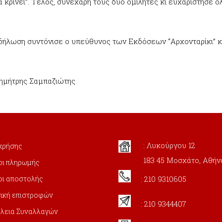
 κρίνει”. Τέλος, συνεχάρη τους δύο ομιλητές κι ευχαρίστησε όλ
δήλωση συντόνισε ο υπεύθυνος των Εκδόσεων “Αρχονταρίκι” κ.
Δημήτρης Σαμπαζιώτης
: Λυκούργου 12
χρήσης
183 45 Μοσχάτο, Αθήν
οι πληρωμής
: 210 9310605
οι αποστολής
ική επιστροφών
: 210 9344407
λεια Συναλλαγών