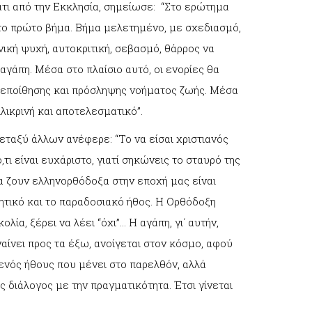
άτι από την Εκκλησία, σημείωσε: “Στο ερώτημα
ι το πρώτο βήμα. Βήμα μελετημένο, με σχεδιασμό,
ική ψυχή, αυτοκριτική, σεβασμό, θάρρος να
αγάπη. Μέσα στο πλαίσιο αυτό, οι ενορίες θα
οπεποίθησης και πρόσληψης νοήματος ζωής. Μέσα
ιλικρινή και αποτελεσματικό”.
εταξύ άλλων ανέφερε: “Το να είσαι χριστιανός
τι είναι ευχάριστο, γιατί σηκώνεις το σταυρό της
να ζουν ελληνορθόδοξα στην εποχή μας είναι
πητικό και το παραδοσιακό ήθος. Η Ορθόδοξη
ολία, ξέρει να λέει “όχι”… Η αγάπη, γι΄ αυτήν,
γαίνει προς τα έξω, ανοίγεται στον κόσμο, αφού
ενός ήθους που μένει στο παρελθόν, αλλά
ς διάλογος με την πραγματικότητα. Έτσι γίνεται