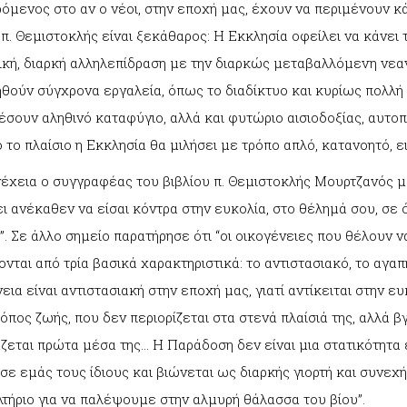
μενος στο αν ο νέοι, στην εποχή μας, έχουν να περιμένουν κ
 π. Θεμιστοκλής είναι ξεκάθαρος: Η Εκκλησία οφείλει να κάνε
κή, διαρκή αλληλεπίδραση με την διαρκώς μεταβαλλόμενη νεαν
θούν σύγχρονα εργαλεία, όπως το διαδίκτυο και κυρίως πολλή 
έσουν αληθινό καταφύγιο, αλλά και φυτώριο αισιοδοξίας, αυτ
 το πλαίσιο η Εκκλησία θα μιλήσει με τρόπο απλό, κατανοητό, ε
έχεια ο συγγραφέας του βιβλίου π. Θεμιστοκλής Μουρτζανός μ
ι ανέκαθεν να είσαι κόντρα στην ευκολία, στο θέλημά σου, σε ό,
”. Σε άλλο σημείο παρατήρησε ότι “οι οικογένειες που θέλουν 
ονται από τρία βασικά χαρακτηριστικά: το αντιστασιακό, το αγα
εια είναι αντιστασιακή στην εποχή μας, γιατί αντίκειται στην ευκ
ρόπος ζωής, που δεν περιορίζεται στα στενά πλαίσιά της, αλλά β
ζεται πρώτα μέσα της… Η Παράδοση δεν είναι μια στατικότητα 
 σε εμάς τους ίδιους και βιώνεται ως διαρκής γιορτή και συνεχή
τήριο για να παλέψουμε στην αλμυρή θάλασσα του βίου”.