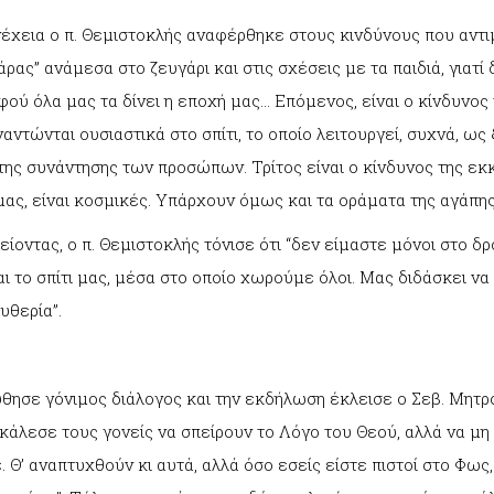
έχεια ο π. Θεμιστοκλής αναφέρθηκε στους κινδύνους που αντιμ
ρας” ανάμεσα στο ζευγάρι και στις σχέσεις με τα παιδιά, γιατ
φού όλα μας τα δίνει η εποχή μας… Επόμενος, είναι ο κίνδυνος
αντώνται ουσιαστικά στο σπίτι, το οποίο λειτουργεί, συχνά, ως
της συνάντησης των προσώπων. Τρίτος είναι ο κίνδυνος της εκκ
μας, είναι κοσμικές. Υπάρχουν όμως και τα οράματα της αγάπης,
ίοντας, ο π. Θεμιστοκλής τόνισε ότι “δεν είμαστε μόνοι στο δρ
ι το σπίτι μας, μέσα στο οποίο χωρούμε όλοι. Μας διδάσκει να
υθερία”.
ησε γόνιμος διάλογος και την εκδήλωση έκλεισε ο Σεβ. Μητροπ
κάλεσε τους γονείς να σπείρουν το Λόγο του Θεού, αλλά να μη 
 Θ’ αναπτυχθούν κι αυτά, αλλά όσο εσείς είστε πιστοί στο Φως, 