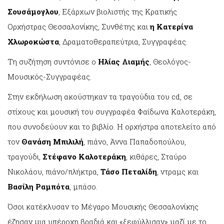
Σουσάμογλου
, Εξάρχων βιολιστής της Κρατικής
Ορχήστρας Θεσσαλονίκης, Συνθέτης και
η Κατερίνα
Χλωροκώστα
, Δραματοθεραπεύτρια, Συγγραφέας.
Τη συζήτηση συντόνισε ο
Ηλίας Λιαμής
, Θεολόγος-
Μουσικός-Συγγραφέας.
Στην εκδήλωση ακούστηκαν τα τραγούδια του cd, σε
στίχους και μουσική του συγγραφέα Φαίδωνα Καλοτεράκη,
που συνοδεύουν και το βιβλίο. Η ορχήστρα αποτελείτο από
τον
Θανάση Μπιλιλή
, πιάνο, Άννα Παπαδοπούλου,
τραγούδι,
Στέφανο Καλοτεράκη
, κιθάρες, Σταύρο
Νικολάου, πιάνο/πλήκτρα,
Τάσο Πεταλίδη
, ντραμς και
Βασίλη Ραμπότα
, μπάσο.
Όσοι κατέκλυσαν το Μέγαρο Μουσικής Θεσσαλονίκης
έζησαν μια υπέροχη βραδιά και «ξεφύλλισαν» μαζί με το