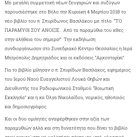
Με μεγάλη συμμετοχή νέων ζευγαριών και συζύγων
παρουσιάστηκε στο Βόλο την Κυριακή 4 Μαρτίου 2018 το
νέο βιβλίο του π. Σπυρίδωνος Βασιλάκου με τίτλο: “ΤΟ
ΠΑΡΑΜΥΘΙ ΣΟΥ ΑΝΟΙΞΕ… Από τα παραμύθια του χθες
στην αλήθεια του σήμερα!”. Την εκδήλωση
συνδιοργάνωσαν στο Συνεδριακό Κέντρο Θεσσαλίας η Ιερά
Μητρόπολις Δημητριάδος και οι εκδόσεις “Αρχονταρίκι”.
Για το βιβλίο μίλησαν ο π. Σπυρίδων Βασιλάκος, εφημέριος
του Ιερού Ναού Ευαγγελιστού Λουκά Θηβών και
Διευθυντής του Ραδιοφωνικού Σταθμού “Βοιωτική
Εκκλησία” και η κα Όλγα Νικολαΐδου, νομικός, ηθοποιός
και δημοσιογράφος.
Και οι δύο ομιλητές αναφέρθηκαν στην αξία των
παραμυθιών αλλά και στη δυνατότητα που δίνει το βιβλίο
στον αναγνώστη να μελετήσει πέντε γνωστά, κλασσικά