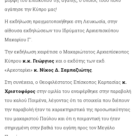
μορφή του Επισκόπου της αγάπης, ο οποίος τόσο πολύ
αγάπησε την Κύπρο μας!
Η εκδήλωση πραγματοποιήθηκε στη Λευκωσία, στην
αίθουσα εκδηλώσεων του Ιδρύματος Αρχιεπισκόπου
Μακαρίου Γ´.
Την εκδήλωση χαιρέτισε ο Μακαριώτατος Αρχιεπίσκοπος
Κύπρου
κ.κ. Γεώργιος
και ο εκδότης των εκδ.
«Αρχοταρίκι»
κ. Νίκος Δ. Σαμπαζιώτης
.
Στη συνέχεια, ο Θεοφιλέστατος Επίσκοπος Καρπασίας
κ.
Χριστοφόρος
στην ομιλία του αναφέρθηκε στην παραβολή
του καλού Ποιμένα, λέγοντας ότι τα στοιχεία που διέπουν
την παραβολή ήταν τα χαρακτηριστικά της προσωπικότητας
του μακαριστού Παύλου και ότι η ποιμαντική του ήταν
στηριγμένη στην βαθιά του αγάπη προς τον Μεγάλο