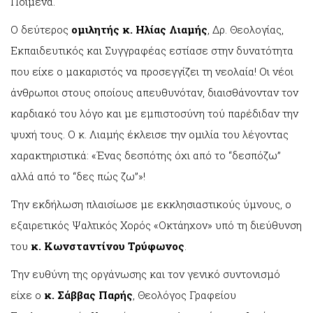
Ποιμένα.
Ο δεύτερος
ομιλητής κ. Ηλίας Λιαμής
, Δρ. Θεολογίας,
Εκπαιδευτικός και Συγγραφέας εστίασε στην δυνατότητα
που είχε ο μακαριστός να προσεγγίζει τη νεολαία! Οι νέοι
άνθρωποι στους οποίους απευθυνόταν, διαισθάνονταν τον
καρδιακό του λόγο και με εμπιστοσύνη τού παρέδιδαν την
ψυχή τους. Ο κ. Λιαμής έκλεισε την ομιλία του λέγοντας
χαρακτηριστικά: «Ένας δεσπότης όχι από το “δεσπόζω”
αλλά από το “δες πώς ζω”»!
Την εκδήλωση πλαισίωσε με εκκλησιαστικούς ύμνους, ο
εξαιρετικός Ψαλτικός Χορός «Οκτάηχον» υπό τη διεύθυνση
του
κ. Κωνσταντίνου Τρύφωνος
.
Την ευθύνη της οργάνωσης και τον γενικό συντονισμό
είχε ο
κ. Σάββας Παρής
, Θεολόγος Γραφείου