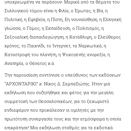
υποχρεωμένα να περάσουν. Μερικά από τα θέματα του
Συλλογικού τόμου είναι η Φιλία, ο Έρωτας, η Βία, η
Πολιτική, η Εφηβεία, η Πίστη, Εη νσυναίσθηση, η Ελληνική
γλώσσα, ο Γάμος, η Εκπαίδευση, ο Πολιτισμός, η
Σεξουαλική διαπαιδαγώγηση, η Κατάθλιψη, ο Ελεύθερος
χρόνος, το Παιχνίδι, το Ίντερνετ, τα Ναρκωτικά, η
Καταστροφή του πλανήτη, η Ψυχογενής ανορεξία, η
Αναπηρία, ο Θάνατος κ.ά.
Την παρουσίαση συντόνισε ο υπεύθυνος των εκδόσεων
“ΑΡΧΟΝΤΑΡΙΚΙ” κ. Νίκος Δ. Σαμπαζιώτης. Ήταν μιά
εκδήλωση που συζητήθηκε και φέτος για την μεγάλη
συμμετοχή των Θεσσαλονικέων, για το ξεχωριστό
ενδιαφέρον που προκάλεσαν οι ομιλητές με την
πρωτότυπη συνεργασία τους και την ατμόσφαιρα η οποία
επικράτησε! Μια εκδήλωση σταθμός για τα εκδοτικά