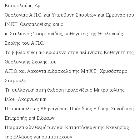
Κασσελούρη, Δρ.
Θεολογίας Α.Π.Θ. και Υπεύθυνη Σπουδών και Έρευνας του
ΙΝ.ΕΠ. Θεσσαλονίκης και ο
κ. Στυλιανός Τσομπανίδης, καθηγητής της Θεολογικής
Σχολής του Α.Π.Θ.
Το βιβλίο είναι αφιερωμένο στον αείμνηστο Καθηγητή της
Θεολογικής Σχολής του
Α.Π.Θ. και Άρχοντα Διδάσκαλο της Μ.τ.Χ.Ε., Χρυσόστομο
Σταμούλη.
Τη συλλογική αυτή έκδοση προλογίζει o Μητροπολίτης
Ιλίου, Αχαρνών και
Πετρουπόλεως Αθηναγόρας, Πρόεδρος Ειδικής Συνοδικής
Επιτροπής επί Ειδικών
Ποιμαντικών Θεμάτων και Καταστάσεων της Εκκλησίας
της Ελλάδος και συμμετέχουν