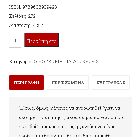
ISBN: 9789608939493
Σελίδες: 272
Διάσταση: 14 x 21
ΓΙΑΤΙ
Προσθήκη στο
Η
ΓΥΝΑΙΚΑ;
καλάθι
Κατηγορία:
ΟΙΚΟΓΕΝΕΙΑ-ΠΑΙΔΙ-ΣΧΕΣΕΙΣ
ποσότητα
ΠΕΡΙΓΡΑΦΗ
ΠΕΡΙΕΧΟΜΕΝΑ
ΣΥΓΓΡΑΦΕΑΣ
“…Ίσως, όμως, κάποιος να αναρωτηθεί “γιατί να
έχουμε την απαίτηση, μέσα σε μια κοινωνία που
εκχυδαΐζεται και σήπεται, η γυναίκα να είναι
εκείνη που θα αντισταθεί και θα επωμισθεί