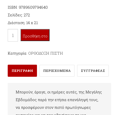
ISBN: 9789609794640
Σελίδες: 272
Διάσταση: 14 x 21
«ΔΙΨΩ»,
Προσθήκη στο
Ο
ΧΡΙΣΤΟΣ
καλάθι
Κατηγορία:
ΟΡΘΟΔΟΞΗ ΠΙΣΤΗ
ΠΟΥ
ΣΤΑΥΡΩΝΟΥΜΕ
ΠΕΡΙΓΡΑΦΗ
ΠΕΡΙΕΧΟΜΕΝΑ
ΣΥΓΓΡΑΦΕΑΣ
ποσότητα
Μπορούν, άραγε, οι ημέρες αυτές, της Μεγάλης
Εβδομάδος παρά την ετήσια επανάληψή τους,
να προσφέρουν στον πιστό πρωτόγνωρες