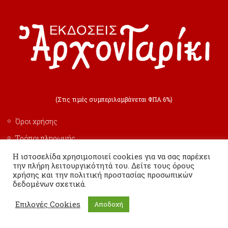
(Στις τιμές συμπεριλαμβάνεται ΦΠΑ 6%)
Όροι χρήσης
Τρόποι πληρωμής
Τρόποι αποστολής
Η ιστοσελίδα χρησιμοποιεί cookies για να σας παρέχει
την πλήρη λειτουργικότητά του. Δείτε τους όρους
Πολιτική επιστροφών
χρήσης και την πολιτική προστασίας προσωπικών
δεδομένων σχετικά.
Ασφάλεια Συναλλαγών
Επιλογές Cookies
Αποδοχή
Προστασία Προσωπικών Δεδομένων