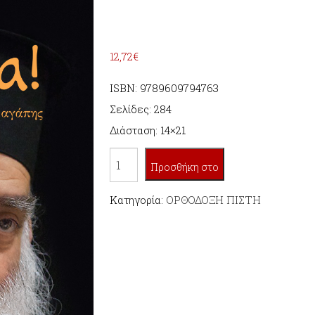
12,72
€
ISBN: 9789609794763
Σελίδες: 284
Διάσταση: 14×21
ΟΠΩΣ
Προσθήκη στο
ΤΟΝ
ΕΖΗΣΑ!
Κατηγορία:
ΟΡΘΟΔΟΞΗ ΠΙΣΤΗ
καλάθι
ποσότητα