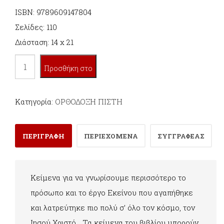
ISBN: 9789609147804
Σελίδες: 110
Διάσταση: 14 x 21
Ο
Προσθήκη στο
ΗΓΑΠΗΜΕΝΟΣ
ποσότητα
καλάθι
Κατηγορία:
ΟΡΘΟΔΟΞΗ ΠΙΣΤΗ
ΠΕΡΙΓΡΑΦΗ
ΠΕΡΙΕΧΟΜΕΝΑ
ΣΥΓΓΡΑΦΕΑΣ
Κείμενα για να γνωρίσουμε περισσότερο το
πρόσωπο και το έργο Εκείνου που αγαπήθηκε
και λατρεύτηκε πιο πολύ σ’ όλο τον κόσμο, τον
Ιησού Χριστό… Τα κείμενα του βιβλίου μπορούν