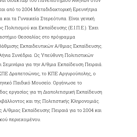
ναι διδάκτωρ του Πανεπιστημίου Αθηνών στον
και από το 2004 Μεταδιδακτορική Ερευνήτρια
και τα Γυναικεία Στερεότυπα. Είναι γενική
 Πολιτισμού και Εκπαίδευσης (Ε.Ι.Π.Ε.). Έχει
πιστήμιο Θεσσαλίας στο πρόγραμμα
βάθμισης Εκπαιδευτικών Α/θμιας Εκπαίδευσης.
λήνια Συνέδρια. Ως Υπεύθυνη Πολιτιστικών
Σεμινάρια για την Α/θμια Εκπαίδευση Πειραιά.
 ΚΠΕ Δραπετσώνας, το ΚΠΕ Αργυρούπολης, ο
ληνικό Παιδικό Μουσείο. Οργάνωσε το
δας εργασίας για τη Διαπολιτισμική Εκπαίδευση
ιβάλλοντος και της Πολιτιστικής Κληρονομιάς.
Α/θμιας Εκπαίδευσης Πειραιά για το 2004 και
ικού περιεχομένου.