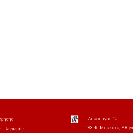
: Λυκούργου 12
χρήσης
183 45 Μοσχάτο, Αθήν
οι πληρωμής