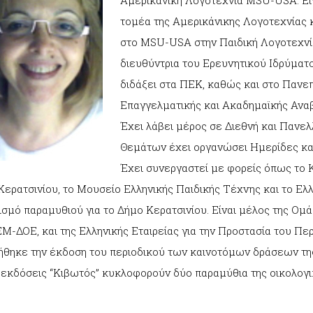
Αμερικάνικη Λογοτεχνία MSU-USA. Εί
τομέα της Αμερικάνικης Λογοτεχνίας 
στο MSU-USA στην Παιδική Λογοτεχνία 
διευθύντρια του Ερευνητικού Ιδρύματος
διδάξει στα ΠΕΚ, καθώς και στο Πανε
Επαγγελματικής και Ακαδημαϊκής Ανα
Έχει λάβει μέρος σε Διεθνή και Πανελ
Θεμάτων έχει οργανώσει Ημερίδες και 
Έχει συνεργαστεί με φορείς όπως το
Κερατσινίου, το Μουσείο Ελληνικής Παιδικής Τέχνης και το Ελ
σμό παραμυθιού για το Δήμο Κερατσινίου. Είναι μέλος της Ομά
Μ-ΔΟΕ, και της Ελληνικής Εταιρείας για την Προστασία του Περ
ήθηκε την έκδοση του περιοδικού των καινοτόμων δράσεων της 
ς εκδόσεις “Κιβωτός” κυκλοφορούν δύο παραμύθια της οικολογ