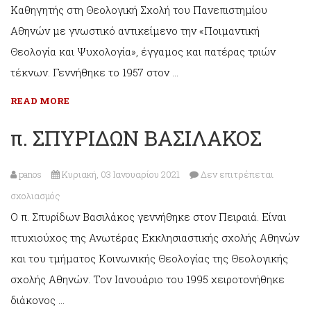
Καθηγητής στη Θεολογική Σχολή του Πανεπιστημίου
ΑΔΑΜΑΝΤΙΟΣ
Αθηνών με γνωστικό αντικείμενο την «Ποιμαντική
ΑΥΓΟΥΣΤΙΔΗΣ
Θεολογία και Ψυχολογία», έγγαμος και πατέρας τριών
τέκνων. Γεννήθηκε το 1957 στον …
READ MORE
π. ΣΠΥΡΙΔΩΝ ΒΑΣΙΛΑΚΟΣ
panos
Κυριακή, 03 Ιανουαρίου 2021
Δεν επιτρέπεται
στο
σχολιασμός
Ο π. Σπυρίδων Βασιλάκος γεννήθηκε στον Πειραιά. Είναι
π.
πτυχιούχος της Ανωτέρας Εκκλησιαστικής σχολής Αθηνών
ΣΠΥΡΙΔΩΝ
και του τμήματος Κοινωνικής Θεολογίας της Θεολογικής
ΒΑΣΙΛΑΚΟΣ
σχολής Αθηνών. Τον Ιανουάριο του 1995 χειροτονήθηκε
διάκονος …