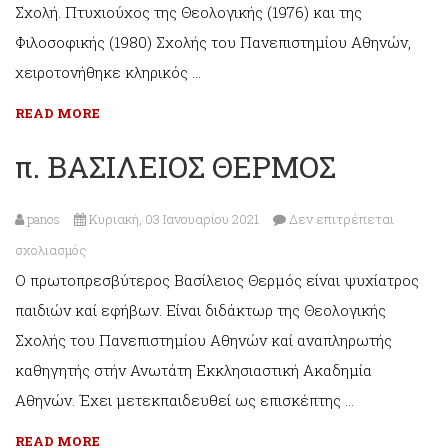
Σχολή. Πτυχιούχος της Θεολογικής (1976) και της
ΔΟΡΜΠΑΡΑΚΗΣ
Φιλοσοφικής (1980) Σχολής του Πανεπιστημίου Αθηνών,
χειροτονήθηκε κληρικός …
READ MORE
π. ΒΑΣΙΛΕΙΟΣ ΘΕΡΜΟΣ
panos
Κυριακή, 03 Ιανουαρίου 2021
Δεν επιτρέπεται
στο
σχολιασμός
Ο πρωτοπρεσβύτερος Βασίλειος Θερμός είναι ψυχίατρος
π.
παιδιών καί εφήβων. Είναι διδάκτωρ της Θεολογικής
ΒΑΣΙΛΕΙΟΣ
Σχολής του Πανεπιστημίου Αθηνών καί αναπληρωτής
ΘΕΡΜΟΣ
καθηγητής στήν Ανωτάτη Εκκλησιαστική Ακαδημία
Αθηνών. Έχει μετεκπαιδευθεί ως επισκέπτης …
READ MORE