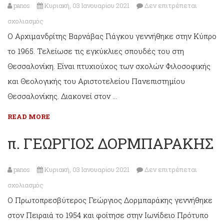
panos
Κυριακή, 03 Ιανουαρίου 2021
Δεν επιτρέπεται
στο
σχολιασμός
Ο Αρχιμανδρίτης Βαρνάβας Γιάγκου γεννήθηκε στην Κύπρο
Αρχιμ.
το 1965. Τελείωσε τις εγκύκλιες σπουδές του στη
ΒΑΡΝΑΒΑΣ
Θεσσαλονίκη. Είναι πτυχιούχος των σχολών Φιλοσοφικής
ΓΙΑΓΚΟΥ
και Θεολογικής του Αριστοτελείου Πανεπιστημίου
Θεσσαλονίκης. Διακονεί στον …
READ MORE
π. ΓΕΩΡΓΙΟΣ ΔΟΡΜΠΑΡΑΚΗΣ
panos
Κυριακή, 03 Ιανουαρίου 2021
Δεν επιτρέπεται
στο
σχολιασμός
Ο Πρωτοπρεσβύτερος Γεώργιος Δορμπαράκης γεννήθηκε
π.
στον Πειραιά το 1954 και φοίτησε στην Ιωνίδειο Πρότυπο
ΓΕΩΡΓΙΟΣ