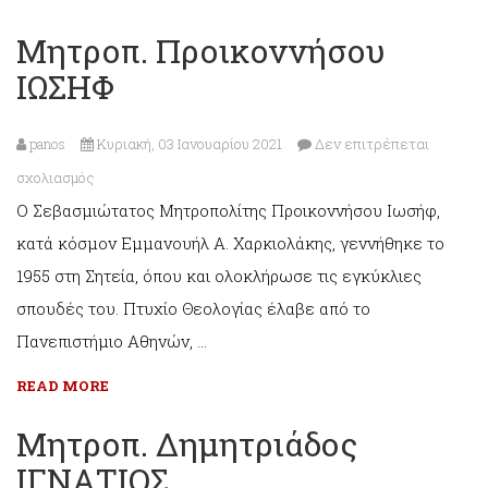
Μητροπ. Προικοννήσου
ΙΩΣΗΦ
panos
Κυριακή, 03 Ιανουαρίου 2021
Δεν επιτρέπεται
στο
σχολιασμός
Ο Σεβασμιώτατος Μητροπολίτης Προικοννήσου Ιωσήφ,
Μητροπ.
κατά κόσμον Εμμανουήλ Α. Χαρκιολάκης, γεννήθηκε το
Προικοννήσου
1955 στη Σητεία, όπου και ολοκλήρωσε τις εγκύκλιες
ΙΩΣΗΦ
σπουδές του. Πτυχίο Θεολογίας έλαβε από το
Πανεπιστήμιο Αθηνών, …
READ MORE
Μητροπ. Δημητριάδος
ΙΓΝΑΤΙΟΣ