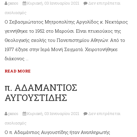
panos
Κυριακή, 03 Ιανουαρίου 2021
Δεν επιτρέπεται
στο
σχολιασμός
O Σεβασμιώτατος Μητροπολίτης Αργολίδος κ. Νεκτάριος
Σεβ.
γεννήθηκε το 1952 στο Μαρούσι. Είναι πτυχιούχος της
Αργολίδος
Θεολογικής σχολής του Πανεπιστημίου Αθηνών. Από το
ΝΕΚΤΑΡΙΟΣ
1977 έζησε στην Ιερά Μονή Σαγματά. Χειροτονήθηκε
διάκονος …
READ MORE
π. ΑΔΑΜΑΝΤΙΟΣ
ΑΥΓΟΥΣΤΙΔΗΣ
panos
Κυριακή, 03 Ιανουαρίου 2021
Δεν επιτρέπεται
στο
σχολιασμός
Ο π. Αδαμάντιος Αυγουστίδης ήταν Αναπληρωτής
π.