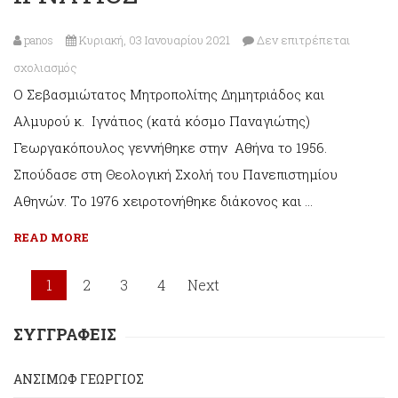
panos
Κυριακή, 03 Ιανουαρίου 2021
Δεν επιτρέπεται
στο
σχολιασμός
Ο Σεβασμιώτατος Μητροπολίτης Δημητριάδος και
Μητροπ.
Αλμυρού κ. Ιγνάτιος (κατά κόσμο Παναγιώτης)
Δημητριάδος
Γεωργακόπουλος γεννήθηκε στην Αθήνα το 1956.
ΙΓΝΑΤΙΟΣ
Σπούδασε στη Θεολογική Σχολή του Πανεπιστημίου
Αθηνών. Το 1976 χειροτονήθηκε διάκονος και …
READ MORE
1
2
3
4
Next
ΣΥΓΓΡΑΦΕΙΣ
ΑΝΣΙΜΩΦ ΓΕΩΡΓΙΟΣ