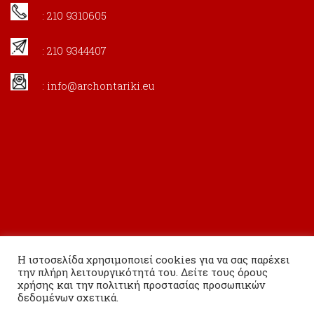
: 210 9310605
: 210 9344407
:
info@archontariki.eu
Η ιστοσελίδα χρησιμοποιεί cookies για να σας παρέχει
την πλήρη λειτουργικότητά του. Δείτε τους όρους
χρήσης και την πολιτική προστασίας προσωπικών
δεδομένων σχετικά.
Copyright 2020 Εκδόσεις Αρχονταρίκι All Rights Reserved.